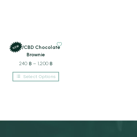
NEW
THC/CBD Chocolate
Brownie
240
฿
–
1,200
฿
Price
range:
Select Options
240 ฿
This
through
product
1,200 ฿
has
multiple
variants.
The
options
may
be
chosen
on