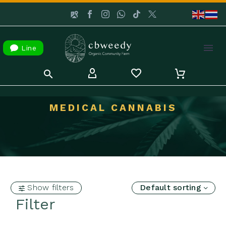

Line
MEDICAL CANNABIS
Show filters
Default sorting
Filter