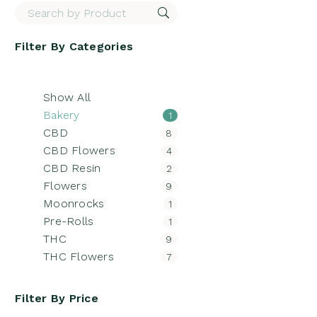
Filter By
Categories
Show All
Bakery
1
CBD
8
CBD Flowers
4
CBD Resin
2
Flowers
9
Moonrocks
1
Pre-Rolls
1
THC
9
THC Flowers
7
Filter By
Price