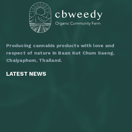
the
product
page
Producing cannabis products with love and
respect of nature in Baan Kut Chum Saeng,
Chaiyaphum, Thailand.
LATEST NEWS