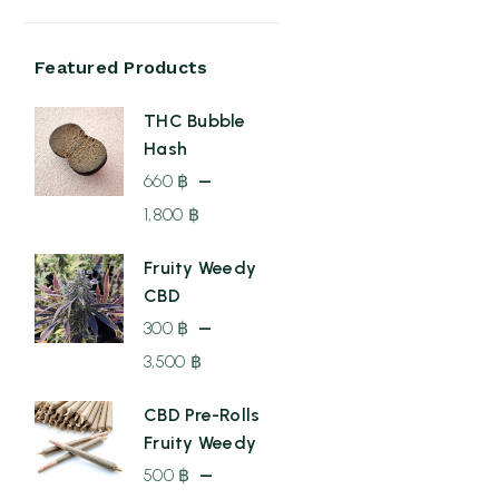
Featured Products
THC Bubble
Hash
–
660
฿
1,800
฿
Price
Fruity Weedy
range:
CBD
660 ฿
–
300
฿
through
3,500
฿
1,800 ฿
Price
CBD Pre-Rolls
range:
Fruity Weedy
300 ฿
–
500
฿
through