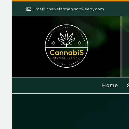


Email: chaiyafarmer@cbweedy.com
Home