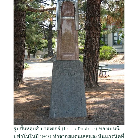
รูปปั้นหลุยส์ ปาสเตอร์ (Louis Pasteur) ของเบนนี
บูฟาโนในปี 1940 ทำจากสแตนเลสและหินแกรนิตที่