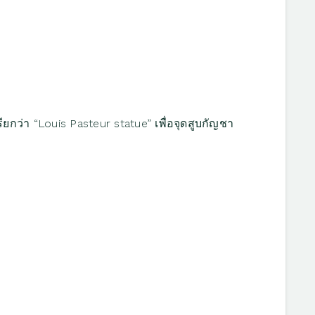
รียกว่า “Louis Pasteur statue” เพื่อจุดสูบกัญชา
The W
Reyes
พวกเข