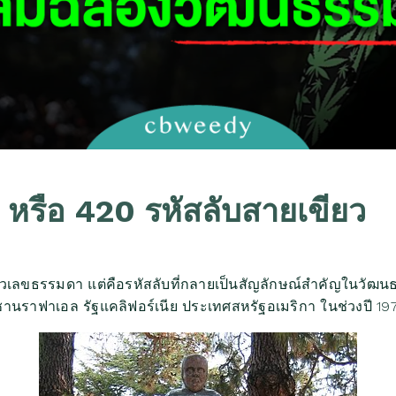
 หรือ 420 รหัสลับสายเขียว
ยงตัวเลขธรรมดา แต่คือรหัสลับที่กลายเป็นสัญลักษณ์สำคัญในวัฒน
ซานราฟาเอล รัฐแคลิฟอร์เนีย ประเทศสหรัฐอเมริกา ในช่วงปี 19