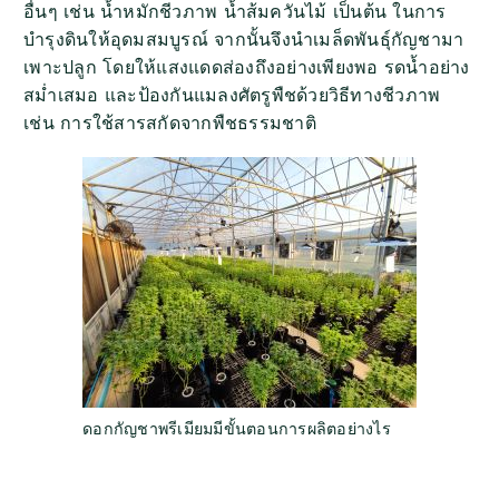
อื่นๆ เช่น น้ำหมักชีวภาพ น้ำส้มควันไม้ เป็นต้น ในการ
บำรุงดินให้อุดมสมบูรณ์ จากนั้นจึงนำเมล็ดพันธุ์กัญชามา
เพาะปลูก โดยให้แสงแดดส่องถึงอย่างเพียงพอ รด
น้ำอย่าง
สม่ำเสมอ และป้องกันแมลงศัตรูพืชด้วยวิธีทางชีวภาพ
เช่น การใช้สารสกัดจากพืชธรรมชาติ
ดอกกัญชาพรีเมียมมีขั้นตอนการผลิตอย่างไร