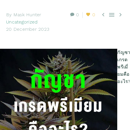



By Mask Hunter
0
0
Uncategorized
20 December 2023
กัญช
เกรด
พรีเมี่
ยมคือ
อะไร