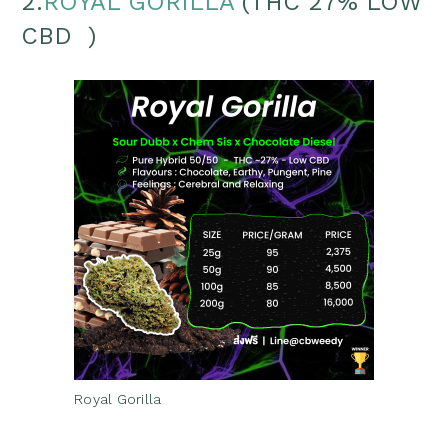
2.
ROYAL GORILLA
(THC 27% LOW
CBD )
Royal Gorilla