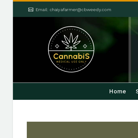


Email: chaiyafarmer@cbweedy.com
Home