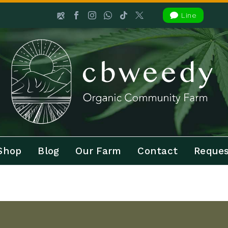

Line
Shop
Blog
Our Farm
Contact
Reques