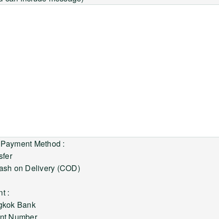
 Payment Method :
sfer
Cash on Delivery (COD)
t :
gkok Bank
unt Number