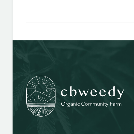
CBD (Cannabidiol):
พลังแห่งธรรมชาติเพื่อ
25 Oct 2023
0
0
สุขภาพคุณ
เมื่อพูดถึงกัญชา คำหนึ่ง
การเดินทางของ
ที่คุณคงเคยได้ยิน ก็คือ
CBweedy: จากหมู่บ้าน
20 Oct 2023
0
2
CBD ซึ่งย่อมาจาก
กุดชุมแสง จังหวัดชัยภูมิ
Cannabidiol ในช่วงไม่กี่
สู่โลกของกัญชาทาง
ปีที่ผ่านมา CBD ได้รับ
แพทย์
ความนิยมอย่างมาก
ในจังหวัดชัยภูมิ
เนื่องจากมีประโยชน์ต่อ
ท่ามกลางหมู่บ้านที่เงียบ
สุขภาพ แต่ CBD ใน
สงบของหมู่บ้านกุดชุม
กัญชาคืออะไรกันแน่
แสงนี้ เกิดการ
และมันแตกต่างจาก
เปลี่ยนแปลงที่น่าทึ่ง คือ
THC
CBweedy Farm ผู้
(Tetrahydrocannabinol)
บุกเบิกฟาร์มกัญชา
ที่เป็นสารคู่กัน ใน
ออร์แกนิกเพื่อผลิตกัญชา
บทความนี้ CBD ใน
ทางการแพทย์ ได้ถือ