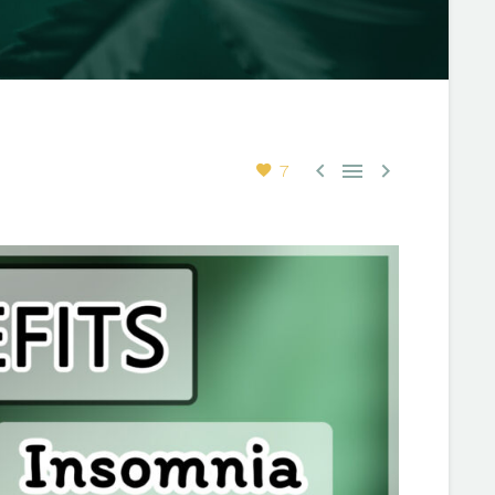



7