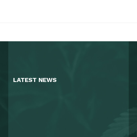
THC & CBD
FAQ
16 Jun 2023
14 Jun 2023
7
LATEST NEWS