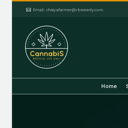


Email: chaiyafarmer@cbweedy.com
Home