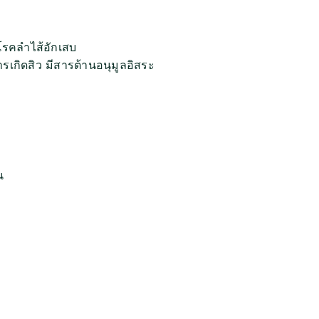
โรคลำไส้อักเสบ
ารเกิดสิว
มีสารต้านอนุมูลอิสระ
น