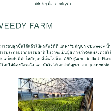
สกัดดี ๆ ที่มาจากกัญชา
BWEEDY FARM
ารถปลูกขึ้นได้แล้วให้ผลลัพธ์ที่ดี แต่ฟาร์มกัญชา Cbweedy นั้
ยใช้สารประกอบจากธรรมชาติ ไม่ว่าจะเป็นปุ๋ย การกำจัดแมลงด้ว
คล็ดลับที่ทำให้กัญชาที่เต็มไปด้วย CBD (Cannabidiol) ปริ
โดยไม่ต้องกังวลใจ และมั่นใจได้เลยว่ากัญชา CBD (Cannabid