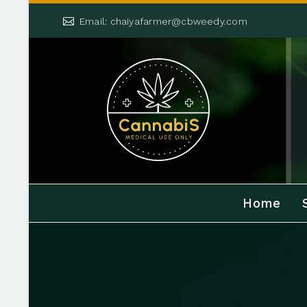


Email: chaiyafarmer@cbweedy.com
Home