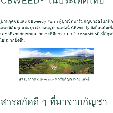
า CBWEEDY ในประเทศไทย
หมู่บ้านกุดชุมแสง CBweedy Farm ผู้บุกเบิกฟาร์มกัญชาออร์แกนิ
ิอันอุดมสมบูรณ์ของหมู่บ้านแห่งนี้ CBweedy จึงยืนหยัดเพื่อพิ
ติจากกัญชาและกัญชงที่มีสาร CBD (Cannabidiol) ที่มีฤทธิ์
ยมมากยิ่งขึ้น
บรรยากาศ CBweedy ฟาร์มกัญชาทางแพทย์
ารสกัดดี ๆ ที่มาจากกัญชา