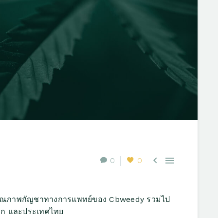


0
0
อคือคุณภาพกัญชาทางการแพทย์ของ Cbweedy รวมไป
โลก และประเทศไทย